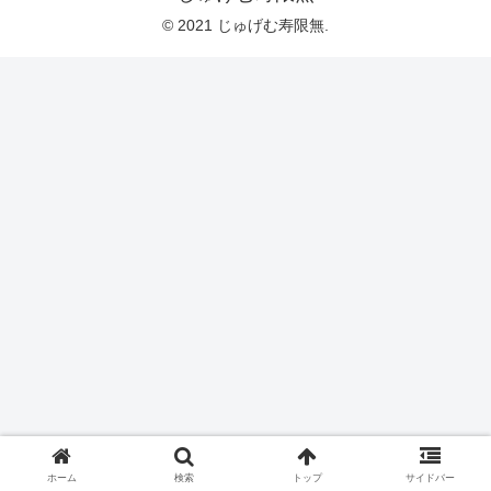
© 2021 じゅげむ寿限無.
ホーム
検索
トップ
サイドバー